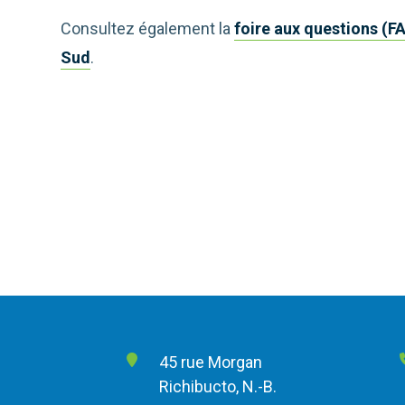
Consultez également la
foire aux questions (F
Sud
.
45 rue Morgan
Richibucto, N.-B.